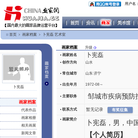
用户名
首页
﹥
画家档案
﹥
卜宪磊 艺术室
画家档案
升级
卜宪磊
• 画家姓名
• 创作方向
山水
• 常住城市
山东 济宁
• 出生年月
1972-08～
卜宪磊
邹城市疾病预防
• 主要职务
画家档案
• 联系方式
暂无记录
代表作品
画家相册
• 画家简介
卜宪磊，男，中
相关画展
新闻文章
【个人简历】